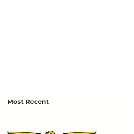
NEWS
الحو ثيون يعلنون استهداف سفينة نفطية سعودية في
خليج عدن
ت جماعة الحوثي، اليوم، استهداف سفينة النفط السعودية «Daisy»
Read More
في خليج عدن، بصاروخ باليستي، وفق…
Most Recent