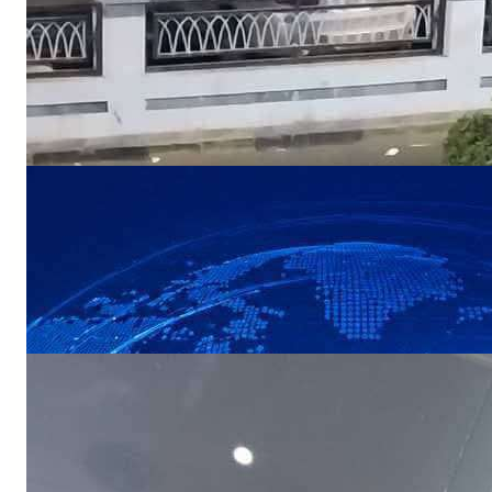
ظاهرة غريبة تجتاح شارع رئيسي بعدن وتثير
استياء المواطنين
NEWS
عاجل | الحو ثيون يعلنون استهداف سفينة
نفطية سعودية في خليج عدن
NEWS
أخت مكلومة تناشد لإنصاف شقيقها المغدور:
“دمه ليس رخيصًا”