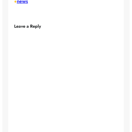
news
•
Leave a Reply