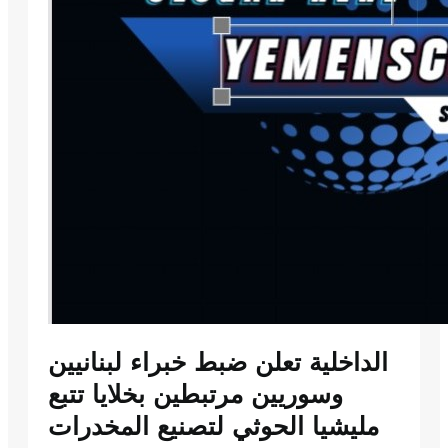
الداخلية تعلن ضبط خبراء لبنانيين
وسوريين مرتبطين بخلايا تتبع
مليشيا الحوثي لتصنيع المخدرات