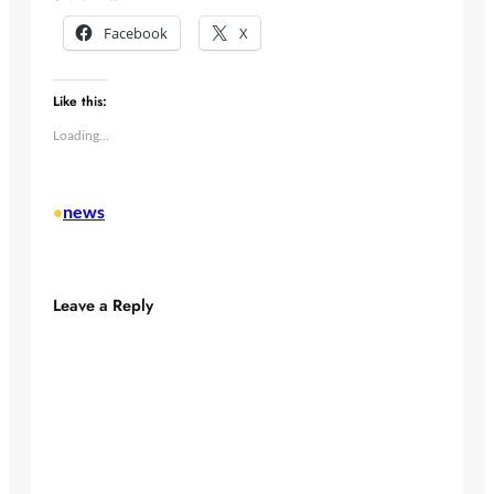
Facebook
X
Like this:
Loading…
news
•
Leave a Reply