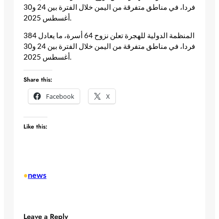
فردا، في مناطق متفرقة من اليمن خلال الفترة بين 24 و30
أغسطس 2025.
​المنظمة الدولية للهجرة تعلن نزوح 64 أسرة، ما يعادل 384
فردا، في مناطق متفرقة من اليمن خلال الفترة بين 24 و30
أغسطس 2025.
Share this:
Facebook
X
Like this:
news
•
Leave a Reply