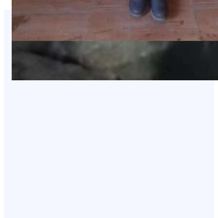
You Missed It
NEWS
عاجل: هجوم بطيران مسيّر يستهدف مواقع
في صعدة
August 8, 2026
NEWS