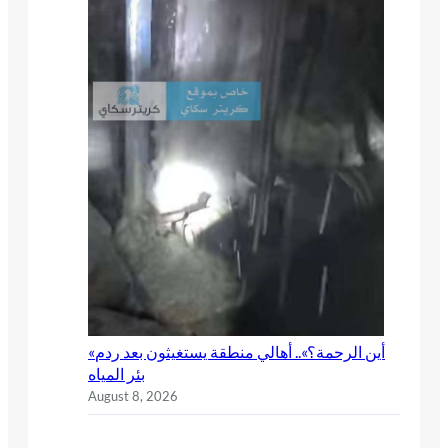
«أين الرحمة؟».. أهالي منطقة يستغيثون بعد ردم
بئر المياه
August 8, 2026