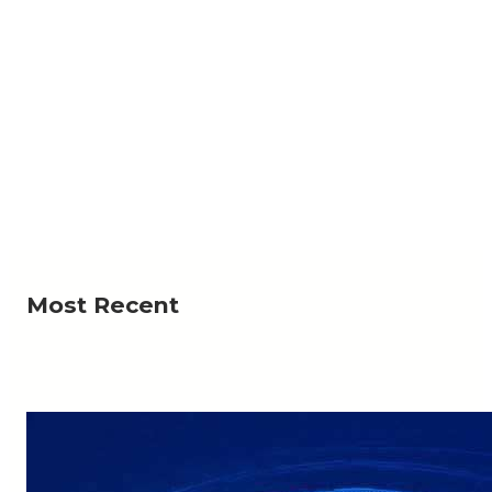
NEWS
لرحمة؟».. أهالي منطقة يستغيثون بعد ردم بئر المياه
لي منطقة وادي السر ذو كندش، بمديرية حوث في محافظة
Read More
عمران، من قيام أشخاص…
Most Recent