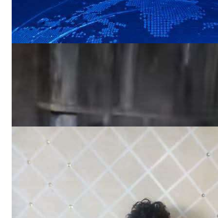
NEWS
«أين الرحمة؟».. أهالي منطقة يستغيثون بعد
ردم بئر المياه
NEWS
اختفاء طفل في ظروف غامضة وأسرته تناشد
بالبحث عنه