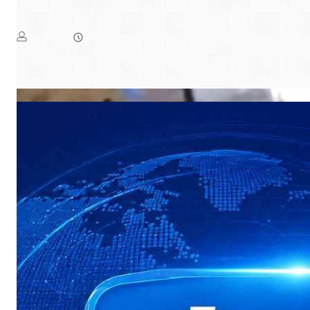
الرد على هجوم الحو ثي وتؤكد: دماء الشهداء لن تذهب هدرًا
August 6, 2026
يمن سكوب
لغادر”، نفذته جماعة الحوثي باستخدام الصواريخ الباليستية والطائرات
Read More
المسيّرة.و…​أعلنت وزارة الدفاع…