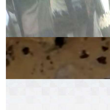
الكشف عن أسماء ضحايا حادثة الانفجار في
بيحان
NEWS
الجيش الوطني يعلن إسقاط صاروخ إيراني
الصنع في مأرب
NEWS
وزارة الدفاع تتوعد بالرد على هجوم الحو ثي
وتؤكد: دماء الشهداء لن تذهب هدرًا