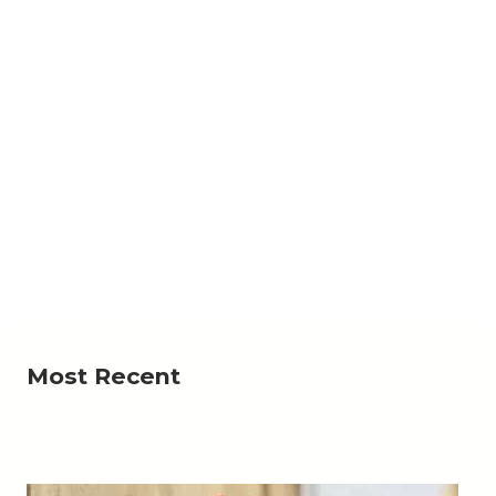
NEWS
الوطني يعلن إسقاط صاروخ إيراني الصنع في مأرب
در عسكرية في مأرب إسقاط صاروخ إيراني الصنع أطلقته
Read More
جماعة الحوثي، مؤكدة أن عملية…
Most Recent