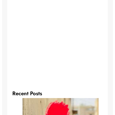
Recent Posts