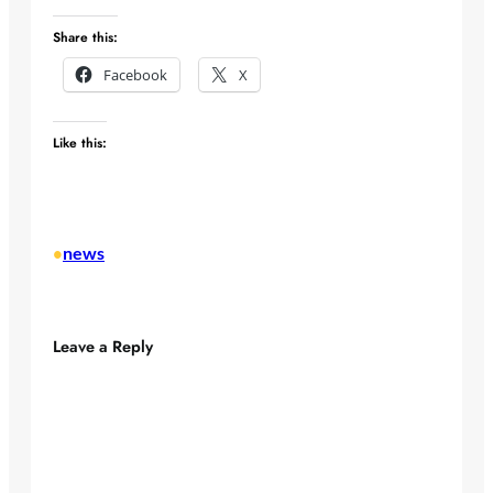
Share this:
Facebook
X
Like this:
news
•
Leave a Reply