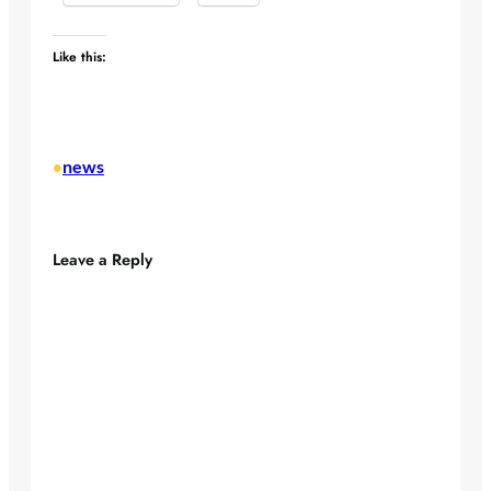
Like this:
news
•
Leave a Reply