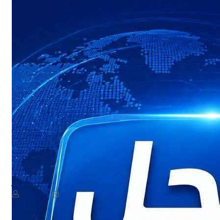
NEWS
لية ارهابية حوثية لاستهداف سفينة نفطية في البحر الأحمر
August 7, 2026
يمن سكوب
أحمر بزورق مفخخ.وأوضح الإعلام العسكري، أن الدوريات البحرية رصدت ز…​
Read More
أحبطت…