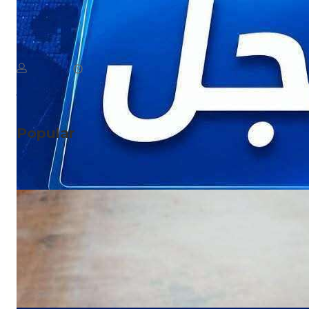
NEWS
عاجل: الحو ثيون يتبنون رسميًا هجمات اليوم على مأرب
August 7, 2026
يمن سكوب
Read More
Popular
NEWS
صدمة للمسافرين.. وجبة البيض في شقرة بـ3
آلاف ريال!