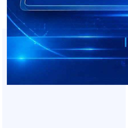
You Missed It
NEWS
صدمة للمسافرين.. وجبة البيض في شقرة بـ3
آلاف ريال!
August 7, 2026