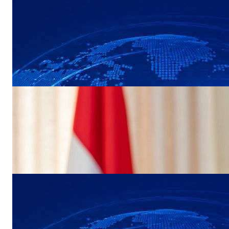
NEWS
القوات البحرية تحبط عملية ارهابية حوثية
لاستهداف سفينة نفطية في البحر الأحمر
NEWS
وزيرة الخارجية تبحث مع المبعوث الاممي
تداعيات التصعيد الأخير لمليشيا الحوثي الإرهابية
NEWS
عاجل: مجلس القيادة الرئاسي ومجلس الدفاع
الوطني يعقدان اجتماعًا طارئًا