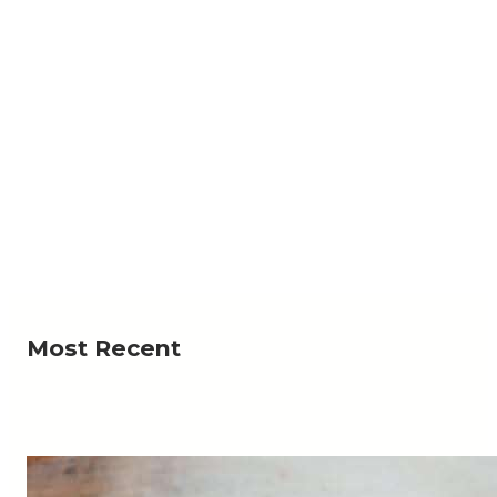
NEWS
جية تبحث مع المبعوث الاممي تداعيات التصعيد الأخير
لمليشيا الحوثي الإرهابية
لخارجية وشؤون المغتربين، الدكتورة أفراح الزوبة، اليوم،
Read More
عبر تقنية الاتصال المرئي، مع المبعوث…
Most Recent