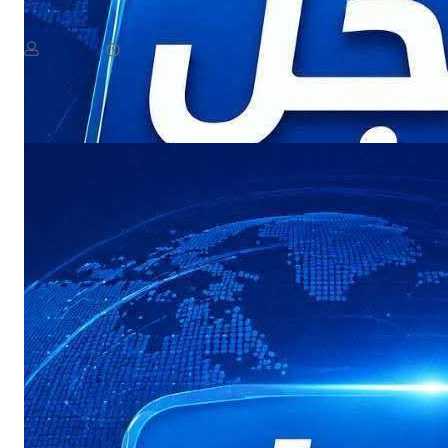
دة الرئاسي ومجلس الدفاع الوطني يعقدان اجتماعًا طارئًا
August 7, 2026
يمن سكوب
يعقد مجلس القيادة الرئاسي ومجلس الدفاع الوطني، في هذه الأثناء، اجتماعًا لمناقشة مستجدات الأوضاع العسكرية والأمنية، في أعقاب التصعيد الأخير والهجمات التي استهدفت عددًا من المواقع في مأرب وحضرموت….​ يعقد
Read More
مجلس…