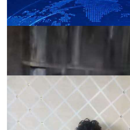
NEWS
«أين الرحمة؟».. أهالي منطقة يستغيثون بعد
ردم بئر المياه
NEWS
اختفاء طفل في ظروف غامضة وأسرته تناشد
بالبحث عنه