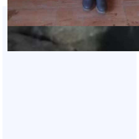
You Missed It
NEWS
عاجل: هجوم بطيران مسيّر يستهدف مواقع
في صعدة
August 8, 2026
NEWS