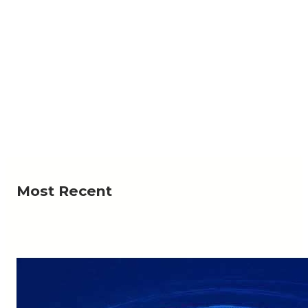
NEWS
لرحمة؟».. أهالي منطقة يستغيثون بعد ردم بئر المياه
لي منطقة وادي السر ذو كندش، بمديرية حوث في محافظة
Read More
عمران، من قيام أشخاص…
Most Recent