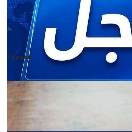
NEWS
عاجل: الحو ثيون يتبنون رسميًا هجمات اليوم على مأرب
August 7, 2026
يمن سكوب
Read More
Popular
NEWS
صدمة للمسافرين.. وجبة البيض في شقرة بـ3
آلاف ريال!