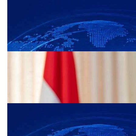
NEWS
القوات البحرية تحبط عملية ارهابية حوثية
لاستهداف سفينة نفطية في البحر الأحمر
NEWS
وزيرة الخارجية تبحث مع المبعوث الاممي
تداعيات التصعيد الأخير لمليشيا الحوثي الإرهابية
NEWS
عاجل: مجلس القيادة الرئاسي ومجلس الدفاع
الوطني يعقدان اجتماعًا طارئًا