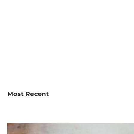
NEWS
جية تبحث مع المبعوث الاممي تداعيات التصعيد الأخير
لمليشيا الحوثي الإرهابية
لخارجية وشؤون المغتربين، الدكتورة أفراح الزوبة، اليوم،
Read More
عبر تقنية الاتصال المرئي، مع المبعوث…
Most Recent