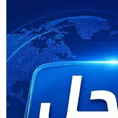
NEWS
لية ارهابية حوثية لاستهداف سفينة نفطية في البحر الأحمر
August 7, 2026
يمن سكوب
أحمر بزورق مفخخ.وأوضح الإعلام العسكري، أن الدوريات البحرية رصدت ز…​
Read More
أحبطت…