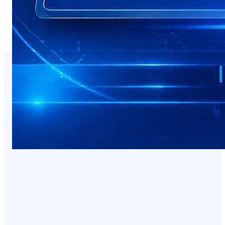
You Missed It
NEWS
صدمة للمسافرين.. وجبة البيض في شقرة بـ3
آلاف ريال!
August 7, 2026