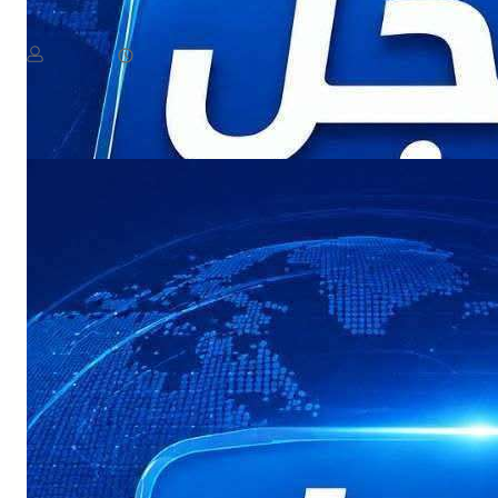
دة الرئاسي ومجلس الدفاع الوطني يعقدان اجتماعًا طارئًا
August 7, 2026
يمن سكوب
يعقد مجلس القيادة الرئاسي ومجلس الدفاع الوطني، في هذه الأثناء، اجتماعًا لمناقشة مستجدات الأوضاع العسكرية والأمنية، في أعقاب التصعيد الأخير والهجمات التي استهدفت عددًا من المواقع في مأرب وحضرموت….​ يعقد
Read More
مجلس…