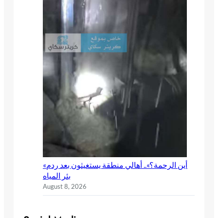
«أين الرحمة؟».. أهالي منطقة يستغيثون بعد ردم
بئر المياه
August 8, 2026