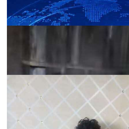
NEWS
«أين الرحمة؟».. أهالي منطقة يستغيثون بعد
ردم بئر المياه
NEWS
اختفاء طفل في ظروف غامضة وأسرته تناشد
بالبحث عنه