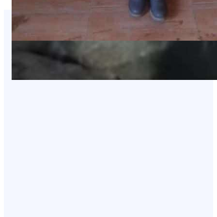
You Missed It
NEWS
عاجل: هجوم بطيران مسيّر يستهدف مواقع
في صعدة
August 8, 2026
NEWS