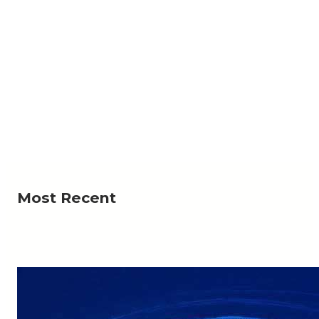
NEWS
لرحمة؟».. أهالي منطقة يستغيثون بعد ردم بئر المياه
لي منطقة وادي السر ذو كندش، بمديرية حوث في محافظة
Read More
عمران، من قيام أشخاص…
Most Recent