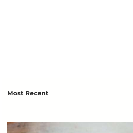
NEWS
جية تبحث مع المبعوث الاممي تداعيات التصعيد الأخير
لمليشيا الحوثي الإرهابية
لخارجية وشؤون المغتربين، الدكتورة أفراح الزوبة، اليوم،
Read More
عبر تقنية الاتصال المرئي، مع المبعوث…
Most Recent