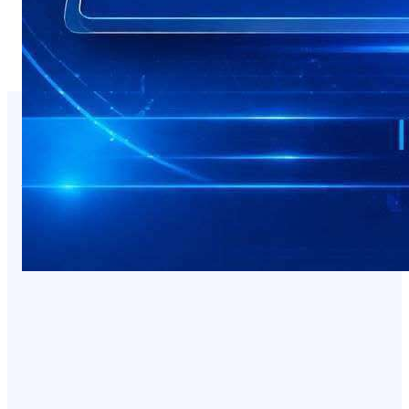
You Missed It
NEWS
صدمة للمسافرين.. وجبة البيض في شقرة بـ3
آلاف ريال!
August 7, 2026