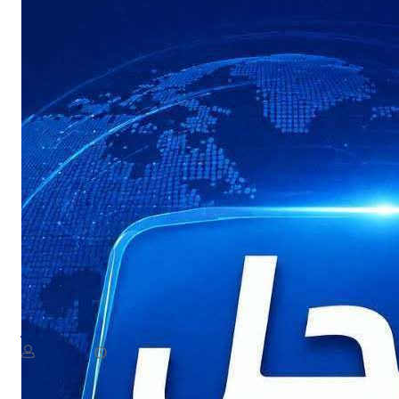
NEWS
لية ارهابية حوثية لاستهداف سفينة نفطية في البحر الأحمر
August 7, 2026
يمن سكوب
أحمر بزورق مفخخ.وأوضح الإعلام العسكري، أن الدوريات البحرية رصدت ز…​
Read More
أحبطت…