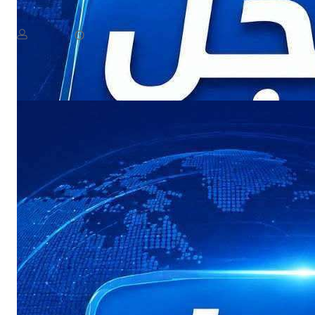
دة الرئاسي ومجلس الدفاع الوطني يعقدان اجتماعًا طارئًا
August 7, 2026
يمن سكوب
يعقد مجلس القيادة الرئاسي ومجلس الدفاع الوطني، في هذه الأثناء، اجتماعًا لمناقشة مستجدات الأوضاع العسكرية والأمنية، في أعقاب التصعيد الأخير والهجمات التي استهدفت عددًا من المواقع في مأرب وحضرموت….​ يعقد
Read More
مجلس…