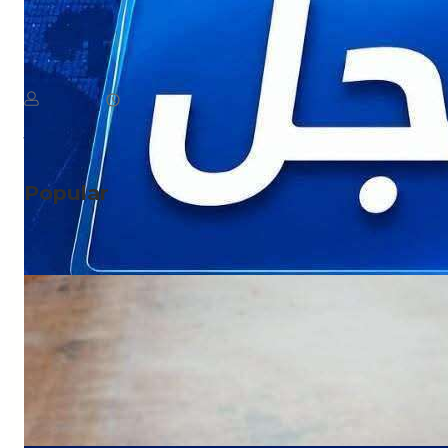
NEWS
عاجل: الحو ثيون يتبنون رسميًا هجمات اليوم على مأرب
August 7, 2026
يمن سكوب
Read More
Popular
NEWS
صدمة للمسافرين.. وجبة البيض في شقرة بـ3
آلاف ريال!