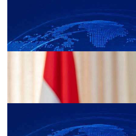
NEWS
القوات البحرية تحبط عملية ارهابية حوثية
لاستهداف سفينة نفطية في البحر الأحمر
NEWS
وزيرة الخارجية تبحث مع المبعوث الاممي
تداعيات التصعيد الأخير لمليشيا الحوثي الإرهابية
NEWS
عاجل: مجلس القيادة الرئاسي ومجلس الدفاع
الوطني يعقدان اجتماعًا طارئًا