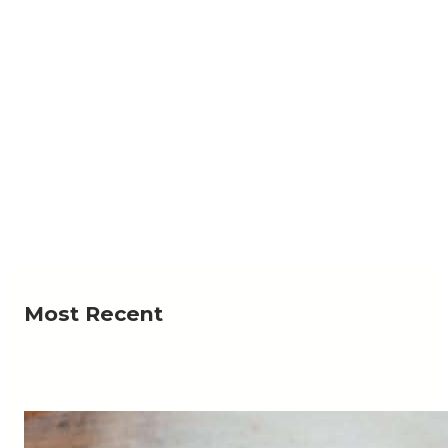
NEWS
جية تبحث مع المبعوث الاممي تداعيات التصعيد الأخير
لمليشيا الحوثي الإرهابية
لخارجية وشؤون المغتربين، الدكتورة أفراح الزوبة، اليوم،
Read More
عبر تقنية الاتصال المرئي، مع المبعوث…
Most Recent