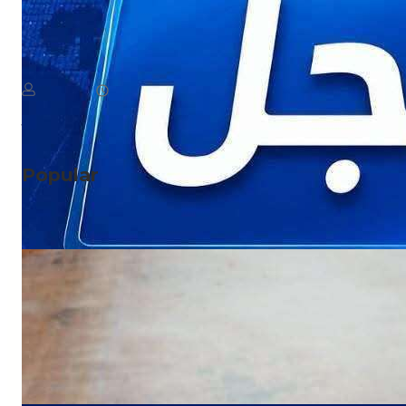
NEWS
عاجل: الحو ثيون يتبنون رسميًا هجمات اليوم على مأرب
August 7, 2026
يمن سكوب
Read More
Popular
NEWS
صدمة للمسافرين.. وجبة البيض في شقرة بـ3
آلاف ريال!