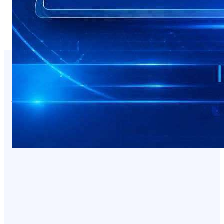
You Missed It
NEWS
صدمة للمسافرين.. وجبة البيض في شقرة بـ3
آلاف ريال!
August 7, 2026