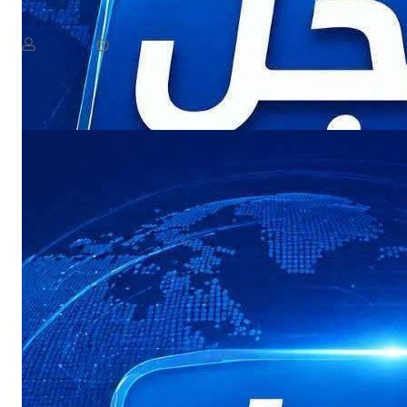
دة الرئاسي ومجلس الدفاع الوطني يعقدان اجتماعًا طارئًا
August 7, 2026
يمن سكوب
يعقد مجلس القيادة الرئاسي ومجلس الدفاع الوطني، في هذه الأثناء، اجتماعًا لمناقشة مستجدات الأوضاع العسكرية والأمنية، في أعقاب التصعيد الأخير والهجمات التي استهدفت عددًا من المواقع في مأرب وحضرموت….​ يعقد
Read More
مجلس…