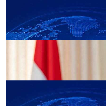
NEWS
القوات البحرية تحبط عملية ارهابية حوثية
لاستهداف سفينة نفطية في البحر الأحمر
NEWS
وزيرة الخارجية تبحث مع المبعوث الاممي
تداعيات التصعيد الأخير لمليشيا الحوثي الإرهابية
NEWS
عاجل: مجلس القيادة الرئاسي ومجلس الدفاع
الوطني يعقدان اجتماعًا طارئًا