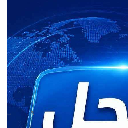
NEWS
لية ارهابية حوثية لاستهداف سفينة نفطية في البحر الأحمر
August 7, 2026
يمن سكوب
أحمر بزورق مفخخ.وأوضح الإعلام العسكري، أن الدوريات البحرية رصدت ز…​
Read More
أحبطت…