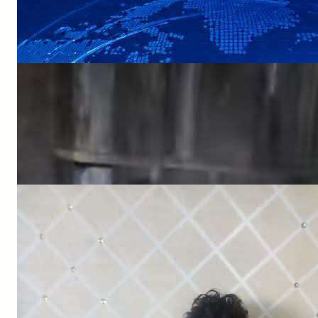
NEWS
«أين الرحمة؟».. أهالي منطقة يستغيثون بعد
ردم بئر المياه
NEWS
اختفاء طفل في ظروف غامضة وأسرته تناشد
بالبحث عنه