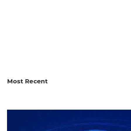
NEWS
لرحمة؟».. أهالي منطقة يستغيثون بعد ردم بئر المياه
لي منطقة وادي السر ذو كندش، بمديرية حوث في محافظة
Read More
عمران، من قيام أشخاص…
Most Recent