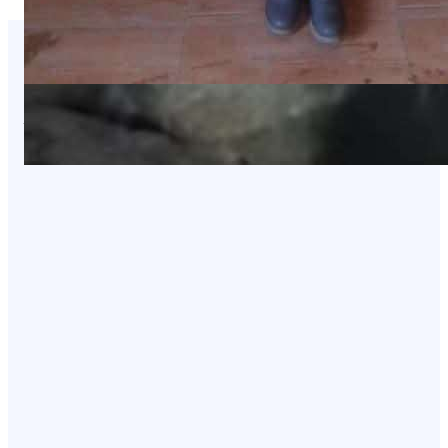
You Missed It
NEWS
عاجل: هجوم بطيران مسيّر يستهدف مواقع
في صعدة
August 8, 2026
NEWS