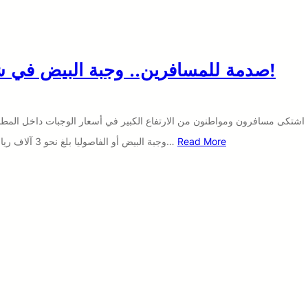
صدمة للمسافرين.. وجبة البيض في شقرة بـ3 آلاف ريال!
اشتكى مسافرون ومواطنون من الارتفاع الكبير في أسعار الوجبات داخل الم
Read More
وجبة البيض أو الفاصوليا بلغ نحو 3 آلاف ريال، في ما وصفوه بـ”الاستغلال المبالغ…