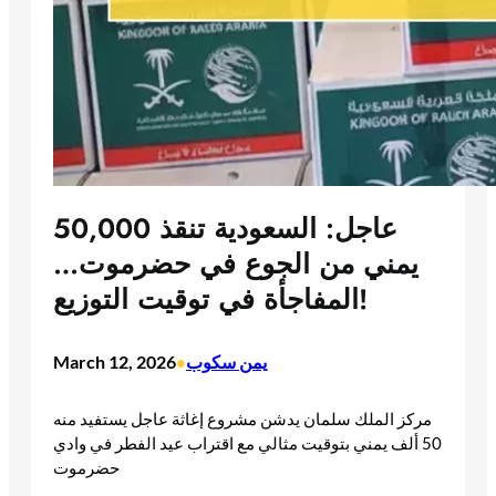
عاجل: السعودية تنقذ 50,000
يمني من الجوع في حضرموت…
المفاجأة في توقيت التوزيع!
يمن سكوب
March 12, 2026
•
​مركز الملك سلمان يدشن مشروع إغاثة عاجل يستفيد منه
50 ألف يمني بتوقيت مثالي مع اقتراب عيد الفطر في وادي
حضرموت ​