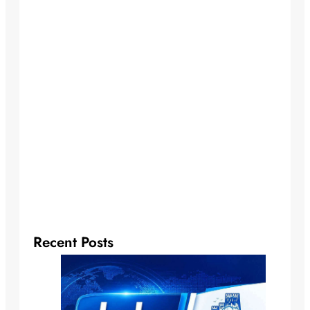
Recent Posts