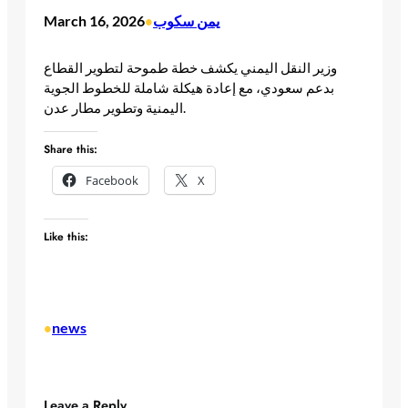
يمن سكوب
March 16, 2026
•
​وزير النقل اليمني يكشف خطة طموحة لتطوير القطاع
بدعم سعودي، مع إعادة هيكلة شاملة للخطوط الجوية
اليمنية وتطوير مطار عدن. ​
Share this:
Facebook
X
Like this:
news
•
Leave a Reply