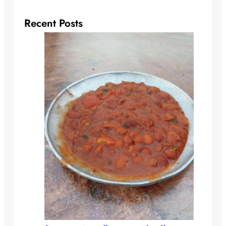
Recent Posts