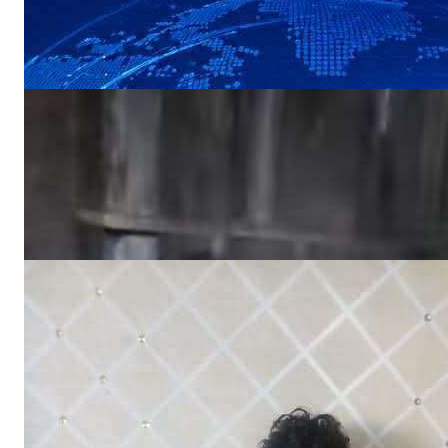
NEWS
«أين الرحمة؟».. أهالي منطقة يستغيثون بعد
ردم بئر المياه
NEWS
اختفاء طفل في ظروف غامضة وأسرته تناشد
بالبحث عنه