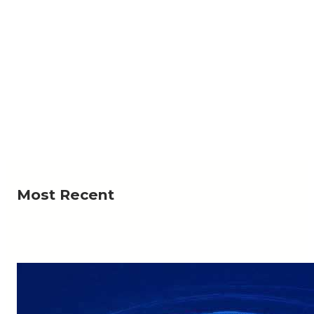
NEWS
لرحمة؟».. أهالي منطقة يستغيثون بعد ردم بئر المياه
لي منطقة وادي السر ذو كندش، بمديرية حوث في محافظة
Read More
عمران، من قيام أشخاص…
Most Recent