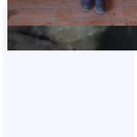
You Missed It
NEWS
عاجل: هجوم بطيران مسيّر يستهدف مواقع
في صعدة
August 8, 2026
NEWS