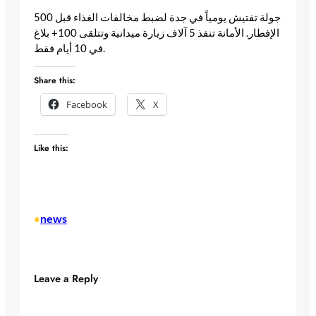
​500 جولة تفتيش يومياً في جدة لضبط مخالفات الغذاء قبل
الإفطار. الأمانة تنفذ 5 آلاف زيارة ميدانية وتتلقى 100+ بلاغ
في 10 أيام فقط. ​
Share this:
Facebook
X
Like this:
news
•
Leave a Reply