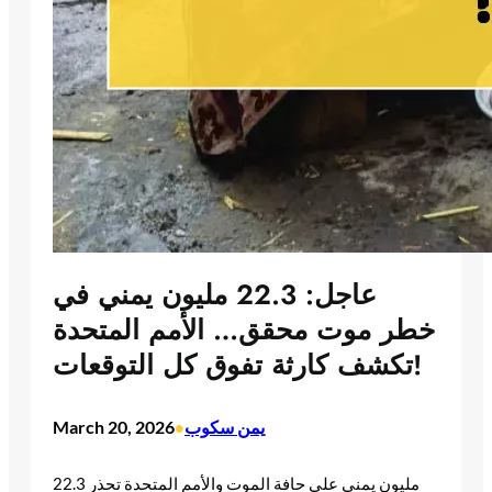
عاجل: 22.3 مليون يمني في
خطر موت محقق… الأمم المتحدة
تكشف كارثة تفوق كل التوقعات!
يمن سكوب
March 20, 2026
•
​22.3 مليون يمني على حافة الموت والأمم المتحدة تحذر