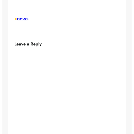
news
•
Leave a Reply