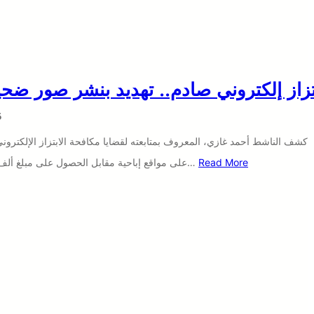
تزاز إلكتروني صادم.. تهديد بنشر صور ضحي
6
كشف الناشط أحمد غازي، المعروف بمتابعته لقضايا مكافحة الابتزاز الإلكترو
Read More
على مواقع إباحية مقابل الحصول على مبلغ ألف ريال. وقال غازي في منشور له إنه…