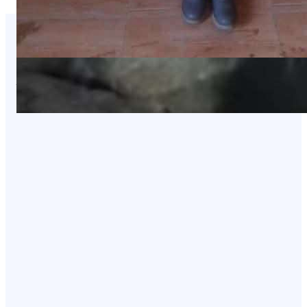
You Missed It
NEWS
عاجل: هجوم بطيران مسيّر يستهدف مواقع
في صعدة
August 8, 2026
NEWS