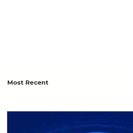
NEWS
لرحمة؟».. أهالي منطقة يستغيثون بعد ردم بئر المياه
لي منطقة وادي السر ذو كندش، بمديرية حوث في محافظة
Read More
عمران، من قيام أشخاص…
Most Recent