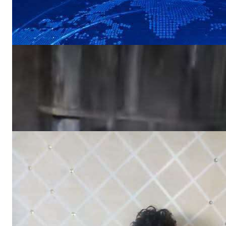
NEWS
«أين الرحمة؟».. أهالي منطقة يستغيثون بعد
ردم بئر المياه
NEWS
اختفاء طفل في ظروف غامضة وأسرته تناشد
بالبحث عنه