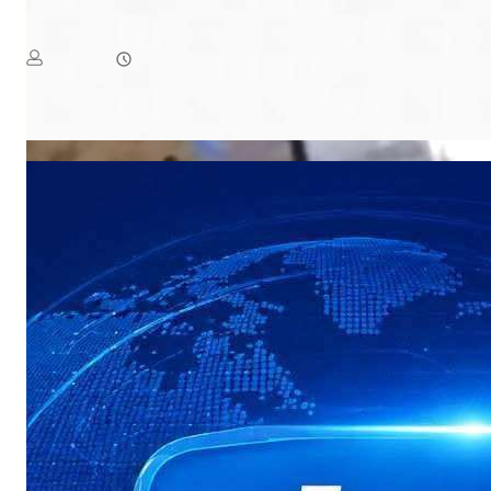
الرد على هجوم الحو ثي وتؤكد: دماء الشهداء لن تذهب هدرًا
August 6, 2026
يمن سكوب
لغادر”، نفذته جماعة الحوثي باستخدام الصواريخ الباليستية والطائرات
Read More
المسيّرة.و…​أعلنت وزارة الدفاع…