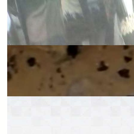
الكشف عن أسماء ضحايا حادثة الانفجار في
بيحان
NEWS
الجيش الوطني يعلن إسقاط صاروخ إيراني
الصنع في مأرب
NEWS
وزارة الدفاع تتوعد بالرد على هجوم الحو ثي
وتؤكد: دماء الشهداء لن تذهب هدرًا