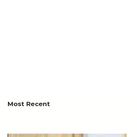
NEWS
الوطني يعلن إسقاط صاروخ إيراني الصنع في مأرب
در عسكرية في مأرب إسقاط صاروخ إيراني الصنع أطلقته
Read More
جماعة الحوثي، مؤكدة أن عملية…
Most Recent