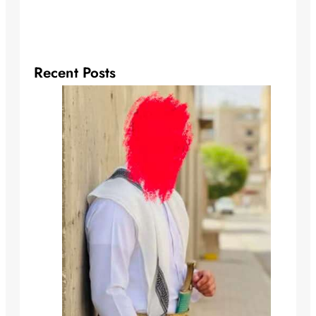
Recent Posts