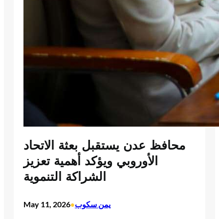
محافظ عدن يستقبل بعثة الاتحاد
الأوروبي ويؤكد أهمية تعزيز
الشراكة التنموية
يمن سكوب
May 11, 2026
•