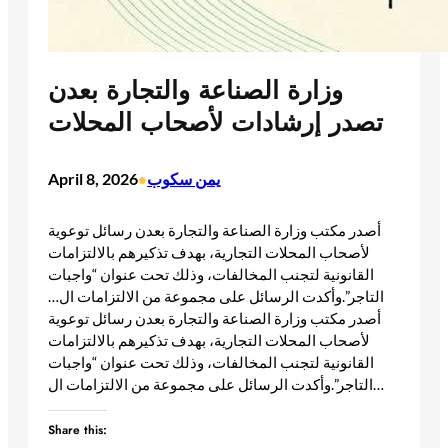
وزارة الصناعة والتجارة بعدن
تصدر إرشادات لأصحاب المحلات
يمن سكوب
April 8, 2026
•
أصدر مكتب وزارة الصناعة والتجارة بعدن رسائل توعوية
لأصحاب المحلات التجارية، بهدف تذكيرهم بالالتزامات
القانونية لتجنب المخالفات، وذلك تحت عنوان “واجبات
التاجر”.وأكدت الرسائل على مجموعة من الالتزامات ال…​
أصدر مكتب وزارة الصناعة والتجارة بعدن رسائل توعوية
لأصحاب المحلات التجارية، بهدف تذكيرهم بالالتزامات
القانونية لتجنب المخالفات، وذلك تحت عنوان “واجبات
التاجر”.وأكدت الرسائل على مجموعة من الالتزامات ال… ​
Share this: