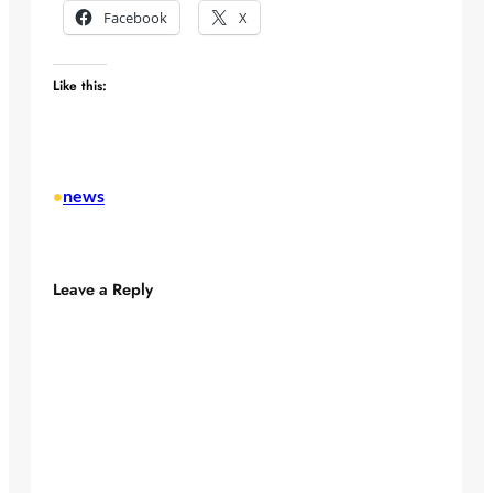
Facebook
X
Like this:
news
•
Leave a Reply