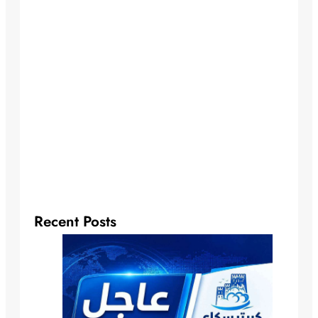
Recent Posts